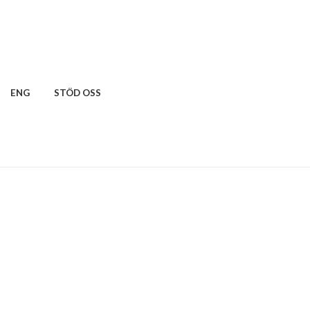
ENG
STÖD OSS