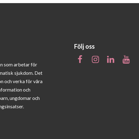
Följ oss
on som arbetar för
matisk sjukdom. Det
on och verka för våra
information och
barn, ungdomar och
ngsinsatser.