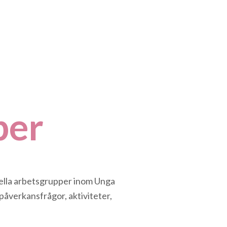
per
nella arbetsgrupper inom Unga
påverkansfrågor, aktiviteter,