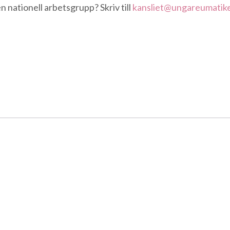
n nationell arbetsgrupp? Skriv till
kansliet@ungareumatike