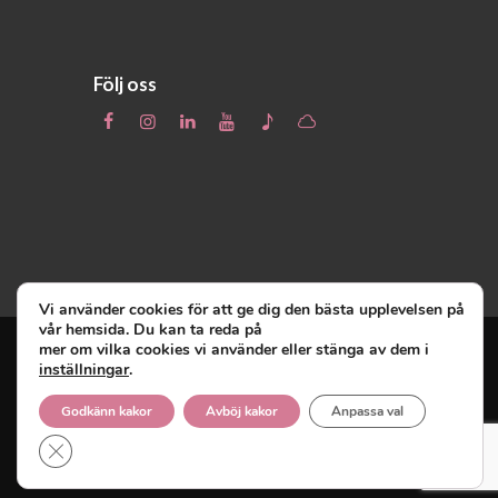
Följ oss
Vi använder cookies för att ge dig den bästa upplevelsen på
vår hemsida. Du kan ta reda på
mer om vilka cookies vi använder eller stänga av dem i
inställningar
.
Unga Reumatiker
© 2019 - Unga Reumatiker
innehar upphovsrätten till denna site och
Godkänn kakor
Avböj kakor
Anpassa val
reserverar sig alla rättigheter därtill.
Close GDPR Cookie Banner