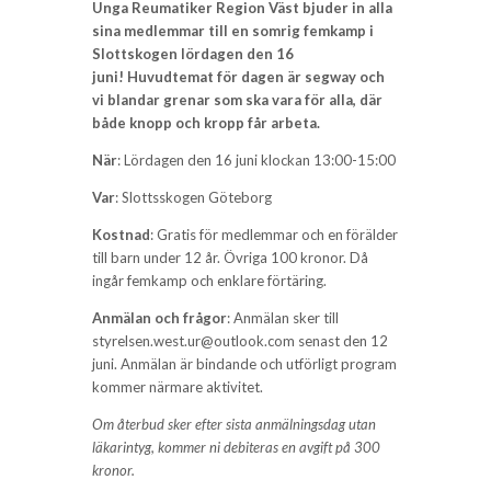
Unga Reumatiker Region Väst bjuder in alla
sina medlemmar till en somrig femkamp i
Slottskogen lördagen den 16
juni! Huvudtemat för dagen är segway och
vi blandar grenar som ska vara för alla, där
både knopp och kropp får arbeta.
När
: Lördagen den 16 juni klockan 13:00-15:00
Var
: Slottsskogen Göteborg
Kostnad
: Gratis för medlemmar och en förälder
till barn under 12 år. Övriga 100 kronor. Då
ingår femkamp och enklare förtäring.
Anmälan och frågor
: Anmälan sker till
styrelsen.west.ur@outlook.com senast den 12
juni. Anmälan är bindande och utförligt program
kommer närmare aktivitet.
Om återbud sker efter sista anmälningsdag utan
läkarintyg, kommer ni debiteras en avgift på 300
kronor.