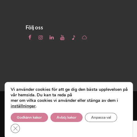
Följ oss
Vi använder cookies för att ge dig den bästa upplevelsen på
vår hemsida. Du kan ta reda på
mer om vilka cookies vi använder eller stänga av dem i
inställningar
.
Unga Reumatiker
© 2019 - Unga Reumatiker
innehar upphovsrätten till denna site och
Godkänn kakor
Avböj kakor
Anpassa val
reserverar sig alla rättigheter därtill.
Close GDPR Cookie Banner